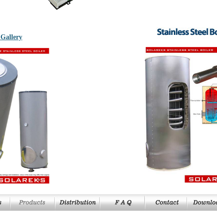
 Gallery