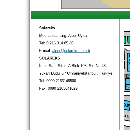
Solareks
Mechanical Eng. Alper Uysal
Tel: 0 216 314 85 80
E-mail:
alper@solareks.com.tr
SOLAREKS
İmes San. Sitesi A Blok 106. Sk. No:48
Yukarı Dudullu / Ümraniyeİstanbul / Türkiye
Tel: 0090 2163148580
Fax: 0090 2163641029