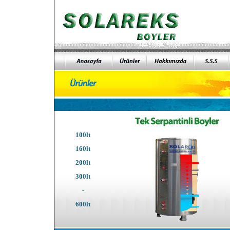
100lt
160lt
200lt
300lt
-
600lt