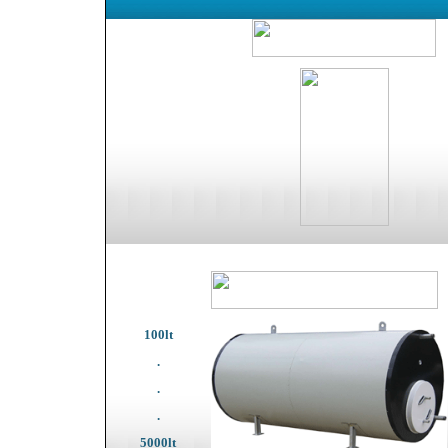
100lt
.
.
.
5000lt