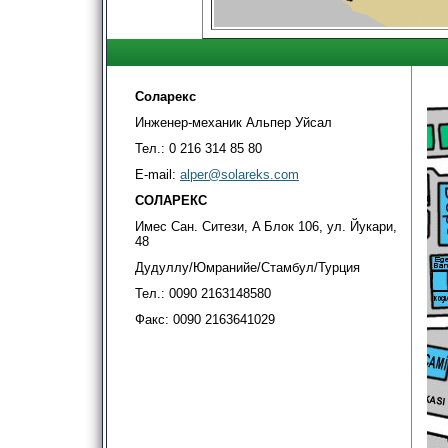
Соларекс
Инженер-механик Альпер Уйсал
Тел.: 0 216 314 85 80
E-mail:
alper@solareks.com
СОЛАРЕКС
Имес Сан. Ситези, A Блок 106, ул. Йукари,
48
Дудуллу/Юмранийе
/Стамбул
/Турция
Тел.: 0090 2163148580
Факс: 0090 2163641029